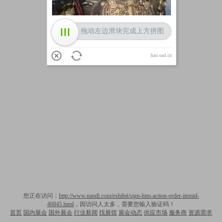
拖动左边滑块完成上方拼图
hao.sud.cn
您正在访问：
http://www.naodi.com/exhibit/sign-htm-action-order-itemid-
46845.html
，因访问人太多，需要您输入验证码！
首页
国内展会
国外展会
行业新闻
找展馆
展会动态
供应市场
服务商
资源需求