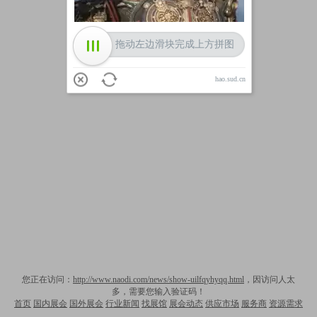
拖动左边滑块完成上方拼图
hao.sud.cn
您正在访问：
http://www.naodi.com/news/show-uilfqyhyqq.html
，因访问人太
多，需要您输入验证码！
首页
国内展会
国外展会
行业新闻
找展馆
展会动态
供应市场
服务商
资源需求