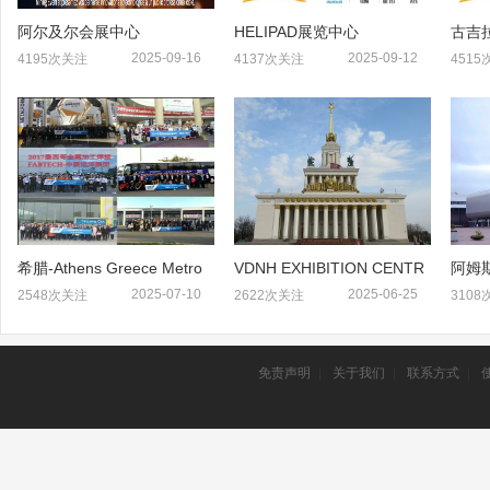
阿尔及尔会展中心
HELIPAD展览中心
古吉拉
心
2025-09-16
2025-09-12
4195次关注
4137次关注
451
希腊-Athens Greece Metro
VDNH EXHIBITION CENTR
阿姆
politanexpo
E
2025-07-10
2025-06-25
2548次关注
2622次关注
310
免责声明
|
关于我们
|
联系方式
|