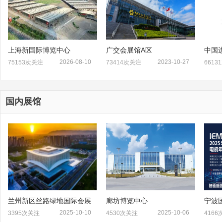
上海新国际博览中心
广交会展馆A区
中国
2026-08-10
2023-10-27
75153次关注
73414次关注
6613
国内展馆
兰州新区丝路绿地国际会展
廊坊博览中心
宁波
中心
2025-10-10
2025-10-06
3395次关注
4530次关注
416